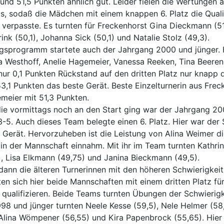
 und 51,5 Punkten ähnlich gut. Leider fielen die Wertungen
s, sodaß die Mädchen mit einem knappen 6. Platz die Qualif
 verpasste. Es turnten für Freckenhorst Gina Dieckmann (51
ink (50,1), Johanna Sick (50,1) und Natalie Stolz (49,3).
gsprogramm startete auch der Jahrgang 2000 und jünger. H
 Westhoff, Anelie Hagemeier, Vanessa Reeken, Tina Beeren
ur 0,1 Punkten Rückstand auf den dritten Platz nur knapp d
53,1 Punkten das beste Gerät. Beste Einzelturnerin aus Fre
meier mit 51,3 Punkten.
die vormittags noch an den Start ging war der Jahrgang 20
3-5. Auch dieses Team belegte einen 6. Platz. Hier war de
 Gerät. Hervorzuheben ist die Leistung von Alina Weimer d
in der Mannschaft einnahm. Mit ihr im Team turnten Kathrin
, Lisa Elkmann (49,75) und Janina Bieckmann (49,5).
nn die älteren Turnerinnen mit den höheren Schwierigkeit
en sich hier beide Mannschaften mit einem dritten Platz für
 qualifizieren. Beide Teams turnten Übungen der Schwierigk
8 und jünger turnten Neele Kesse (59,5), Nele Helmer (58,
, Alina Wömpener (56,55) und Kira Papenbrock (55,65). Hie