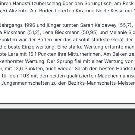
ür ihren Handstützüberschlag über den Sprungtisch, am Reck
5,5) Akzente. Am Boden lieferten Kira und Neele Kesse mit 
Jahrgangs 1996 und jünger turnten Sarah Kaldewey (55,7), L
a Rickmann (51,2), Lena Bieckmann (50,95) und Melanie Sic
 Punkten war der Boden hier das absolut stärkste Gerät der
 die beste Einzelwertung. Eine starke Wertung erturnte man
te Lara mit 15,1 Punkten ihre Mitturnerinnen. Am Balken zei
kenhorster Wertung. Der Sprung fiel mit einer Wertung von
r, mit 13,6 Punkten, auch wieder Sarah den besten Handstü
 für den TUS mit den beiden qualifizierten Mädchenmanns
ei Jungenmannschaften zu den Bezirks-Mannschafts-Meiste