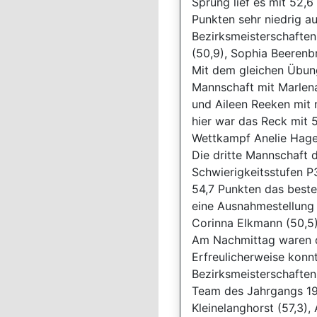
Sprung lief es mit 52,6
Punkten sehr niedrig au
Bezirksmeisterschaften
(50,9), Sophia Beerenbr
Mit dem gleichen Übun
Mannschaft mit Marlena
und Aileen Reeken mit n
hier war das Reck mit 
Wettkampf Anelie Hage
Die dritte Mannschaft 
Schwierigkeitsstufen P
54,7 Punkten das beste
eine Ausnahmestellung 
Corinna Elkmann (50,5)
Am Nachmittag waren da
Erfreulicherweise konnt
Bezirksmeisterschaften
Team des Jahrgangs 199
Kleinelanghorst (57,3)