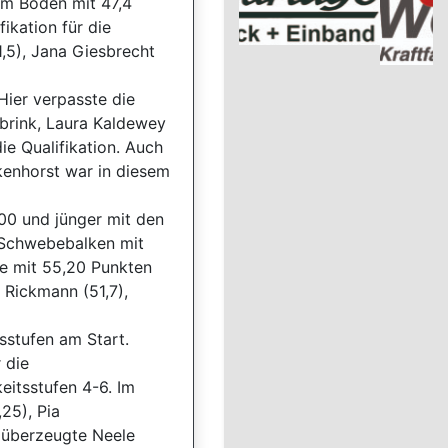
 am Boden mit 47,4
ikation für die
,5), Jana Giesbrecht
ier verpasste die
brink, Laura Kaldewey
ie Qualifikation. Auch
ckenhorst war in diesem
00 und jünger mit den
r Schwebebalken mit
ie mit 55,20 Punkten
 Rickmann (51,7),
sstufen am Start.
 die
eitsstufen 4-6. Im
25), Pia
r überzeugte Neele