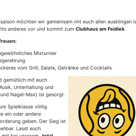
rsaison möchten wir gemeinsam mit euch allen ausklingen 
chts anderes vor und kommt zum
Clubhaus am Feidiek
.
freuen:
ngewöhnliches Mixturnier
iegerehrung
ckeres vom Grill, Salate, Getränke und Cocktails
 gemütlich mit euch
Musik, Unterhaltung und
und Nagel-Max) ist gesorgt.
ure Spielklasse völlig
ie ein oder andere
rderung geben. Der Sieg ist
sehbar. Lasst euch
 mit bei unserem
„total