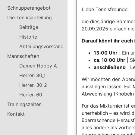
Schnupperangebot
Liebe Tennisfreunde,
Die Tennisabteilung
die diesjährige Somme
Beiträge
20.09.2025 einfach ni
Historie
Darauf könnt ihr euch 
Abteilungsvorstand
13:00 Uhr
| Ein u
Mannschaften
ca. 18:00 Uhr
| S
Damen Hobby A
anschließend
| Le
Herren 30_1
Wir möchten den Abend
Herren 30_2
ausklingen lassen. Für 
Abwechslung (Knobeln 
Herren 60
Trainingszeiten
Für das Mixturnier ist e
unerheblich – es wird d
Kontakt
überraschende Herausfo
alles andere als vorher
überraschen und macht