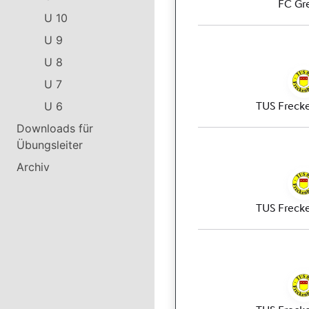
U 10
U 9
U 8
U 7
U 6
Downloads für
Übungsleiter
Archiv