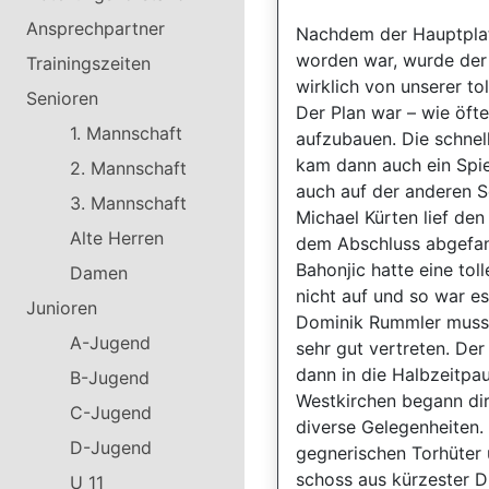
Ansprechpartner
Nachdem der Hauptplat
worden war, wurde der 
Trainingszeiten
wirklich von unserer t
Senioren
Der Plan war – wie öfte
1. Mannschaft
aufzubauen. Die schnel
kam dann auch ein Spie
2. Mannschaft
auch auf der anderen S
3. Mannschaft
Michael Kürten lief de
Alte Herren
dem Abschluss abgefang
Bahonjic hatte eine tol
Damen
nicht auf und so war es
Junioren
Dominik Rummler musste
A-Jugend
sehr gut vertreten. Der
dann in die Halbzeitpau
B-Jugend
Westkirchen begann dir
C-Jugend
diverse Gelegenheiten.
D-Jugend
gegnerischen Torhüter u
schoss aus kürzester Di
U 11