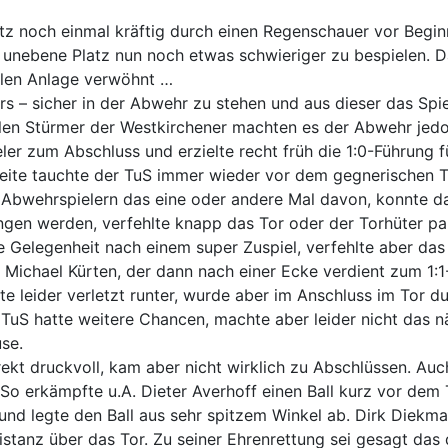
z noch einmal kräftig durch einen Regenschauer vor Begin
unebene Platz nun noch etwas schwieriger zu bespielen. D
ollen Anlage verwöhnt …
rs – sicher in der Abwehr zu stehen und aus dieser das Spi
len Stürmer der Westkirchener machten es der Abwehr jedoc
ler zum Abschluss und erzielte recht früh die 1:0-Führung f
eite tauchte der TuS immer wieder vor dem gegnerischen T
n Abwehrspielern das eine oder andere Mal davon, konnte d
en werden, verfehlte knapp das Tor oder der Torhüter pa
le Gelegenheit nach einem super Zuspiel, verfehlte aber das
 Michael Kürten, der dann nach einer Ecke verdient zum 1:1-
 leider verletzt runter, wurde aber im Anschluss im Tor d
 TuS hatte weitere Chancen, machte aber leider nicht das n
se.
ekt druckvoll, kam aber nicht wirklich zu Abschlüssen. Auc
 So erkämpfte u.A. Dieter Averhoff einen Ball kurz vor dem
nd legte den Ball aus sehr spitzem Winkel ab. Dirk Diekman
stanz über das Tor. Zu seiner Ehrenrettung sei gesagt das 