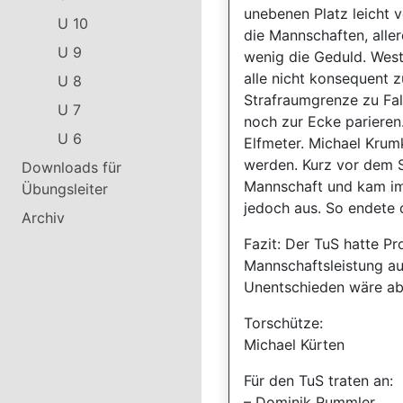
unebenen Platz leicht v
U 10
die Mannschaften, aller
U 9
wenig die Geduld. West
alle nicht konsequent 
U 8
Strafraumgrenze zu Fal
U 7
noch zur Ecke parieren
U 6
Elfmeter. Michael Krumk
werden. Kurz vor dem S
Downloads für
Mannschaft und kam im S
Übungsleiter
jedoch aus. So endete d
Archiv
Fazit: Der TuS hatte P
Mannschaftsleistung au
Unentschieden wäre abe
Torschütze:
Michael Kürten
Für den TuS traten an:
– Dominik Rummler