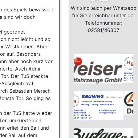
Wir sind auch per Whatsapp
n des Spiels bewässert
für Sie erreichbar unter der
a sind wir doch
Telefonnummer:
02581/46307
el geordnet
h nicht leicht und so
ür Westkirchen. Aber
or auf. Besonders
ann aber noch kurz vor
rierte. Auch Admir
 Tor. Der TuS steckte
Ausgleich traf.
urch Sebastian Mersch
ächste Tor. So ging es
h der TuS hatte wieder
 Tor, umkurvte den
n erlief den Ball und
der Ball auf dem